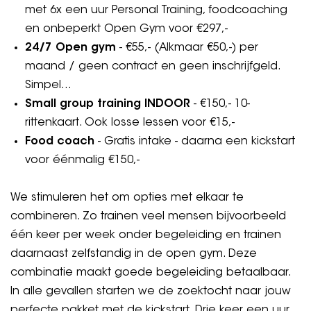
met 6x een uur Personal Training, foodcoaching
en onbeperkt Open Gym voor €297,-
24/7 Open gym
- €55,- (Alkmaar €50,-) per
maand / geen contract en geen inschrijfgeld.
Simpel...
Small group training INDOOR
- €150,- 10-
rittenkaart. Ook losse lessen voor €15,-
Food coach
- Gratis intake - daarna een kickstart
voor éénmalig €150,-
We stimuleren het om opties met elkaar te
combineren. Zo trainen veel mensen bijvoorbeeld
één keer per week onder begeleiding en trainen
daarnaast zelfstandig in de open gym. Deze
combinatie maakt goede begeleiding betaalbaar.
In alle gevallen starten we de zoektocht naar jouw
perfecte pakket met de kickstart. Drie keer een uur