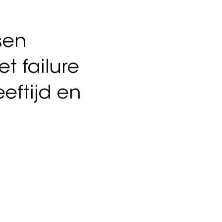
ouwing.
reken en
ptimaal
sen
 failure