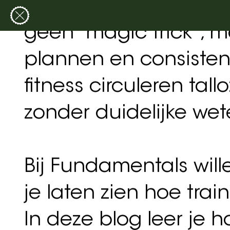
BLOG ARTIKEL 2025-09-18
Of je nu net begint me
bent: het geheim ach
geen “magic trick”, 
plannen en consistent
fitness circuleren ta