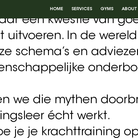
HOME
SERVICES
GYMS
ABOUT
t krachttraining of al j
ter spiergroei en kracht
maar een kwestie van go
 uitvoeren. In de werel
lloze schema’s en adviez