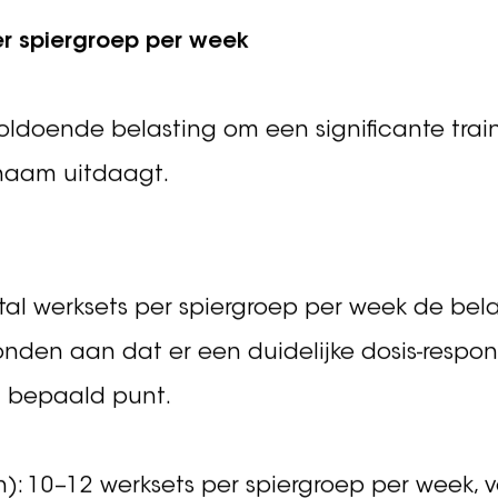
je schema afstemt op je l
er spiergroep per week
oldoende belasting om een significante trai
chaam uitdaagt.