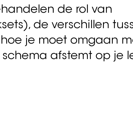
tenschappelijke onderb
len we die mythen doorb
ningsleer écht werkt.
oe je je krachttraining o
handelen de rol van
sets), de verschillen tus
hoe je moet omgaan met