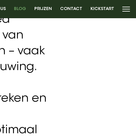
 US
BLOG
PRIJZEN
CONTACT
KICKSTART
aren bezig
toename is
ed
d van
en – vaak