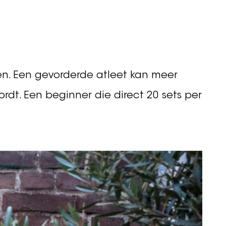
rijkste voorspeller is van spiergroei.
srelatie bestaat: meer volume leidt
verdeeld over minimaal 2 trainingen.
llen. Een gevorderde atleet kan meer