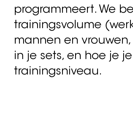
zonder duidelijke we
Bij Fundamentals wil
je laten zien hoe trai
In deze blog leer je h
programmeert. We be
trainingsvolume (werk
mannen en vrouwen, 