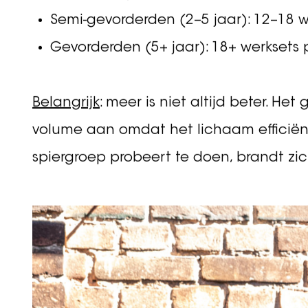
Hoeveel werksets heb je nodig?
Onderzoek laat zien dat het totaal aanta
Brad Schoenfeld en collega’s (2016) too
doorgaans tot meer spiergroei – tot ee
Beginners (0–2 jaar consistent traine
Semi-gevorderden (2–5 jaar): 12–18 w
Gevorderden (5+ jaar): 18+ werksets 
Belangrijk
: meer is niet altijd beter. H