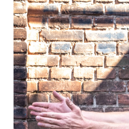
volume aan omdat het lichaam efficiënte
spiergroep probeert te doen, brandt zich