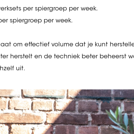
l werksets per spiergroep per week de belang
nden aan dat er een duidelijke dosis-respon
n bepaald punt.
n): 10–12 werksets per spiergroep per week, 
erksets per spiergroep per week.
per spiergroep per week.
et gaat om effectief volume dat je kunt herste