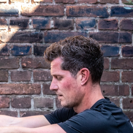
r herstelt en de techniek beter beheerst wo
zelf uit.